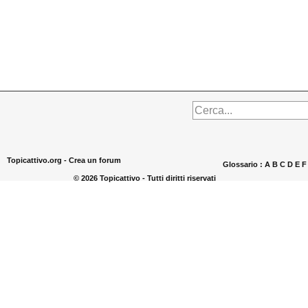
Topicattivo.org -
Crea un forum
Glossario :
A
B
C
D
E
© 2026 Topicattivo - Tutti diritti riservati