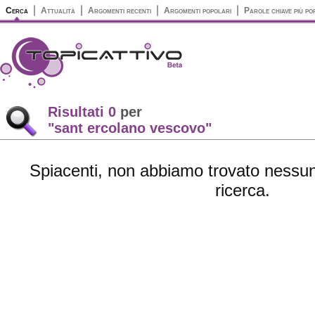
Cerca
Attualità
Argomenti recenti
Argomenti popolari
Parole chiave più po
Risultati 0
per
"sant ercolano vescovo"
Spiacenti, non abbiamo trovato nessun 
ricerca.