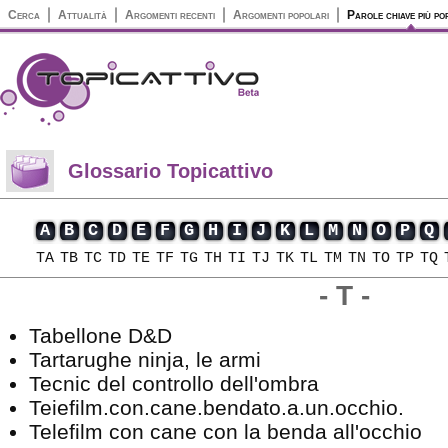
Cerca
Attualità
Argomenti recenti
Argomenti popolari
Parole chiave più po
Glossario
Topicattivo
A
B
C
D
E
F
G
H
I
J
K
L
M
N
O
P
Q
TA
TB
TC
TD
TE
TF
TG
TH
TI
TJ
TK
TL
TM
TN
TO
TP
TQ
- T -
Tabellone D&D
Tartarughe ninja, le armi
Tecnic del controllo dell'ombra
Teiefilm.con.cane.bendato.a.un.occhio.
Telefilm con cane con la benda all'occhio