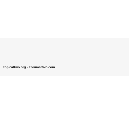
Topicattivo.org -
Forumattivo.com