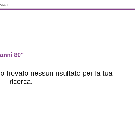
polari
 anni 80"
 trovato nessun risultato per la tua
ricerca.