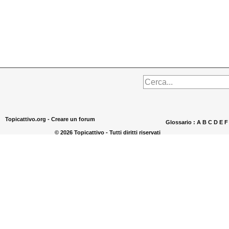
Topicattivo.org -
Creare un forum
Glossario :
A
B
C
D
E
© 2026 Topicattivo - Tutti diritti riservati