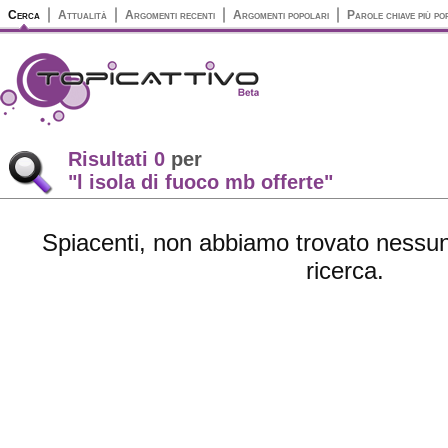
Cerca
Attualità
Argomenti recenti
Argomenti popolari
Parole chiave più po
Risultati 0
per
"l isola di fuoco mb offerte"
Spiacenti, non abbiamo trovato nessun 
ricerca.