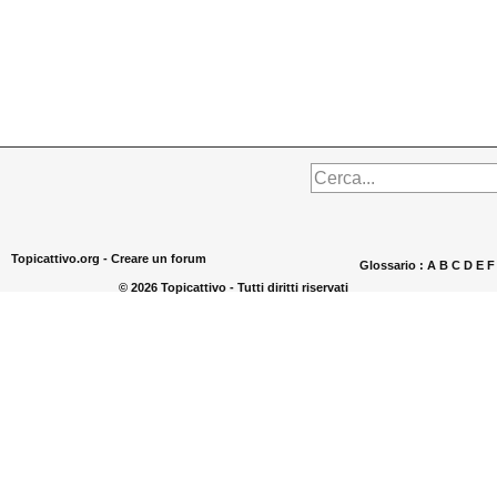
Topicattivo.org -
Creare un forum
Glossario :
A
B
C
D
E
© 2026 Topicattivo - Tutti diritti riservati