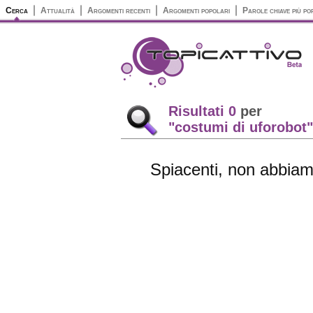
Cerca
Attualità
Argomenti recenti
Argomenti popolari
Parole chiave più po
Risultati 0
per
"costumi di uforobot"
Spiacenti, non abbiamo