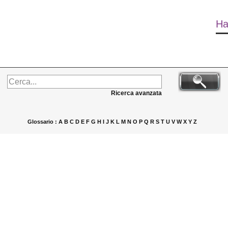
Ha
Ricerca avanzata
Glossario :
A
B
C
D
E
F
G
H
I
J
K
L
M
N
O
P
Q
R
S
T
U
V
W
X
Y
Z