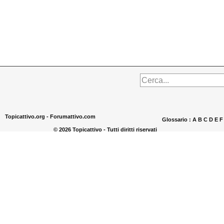
Topicattivo.org -
Forumattivo.com
Glossario :
A
B
C
D
E
© 2026 Topicattivo - Tutti diritti riservati