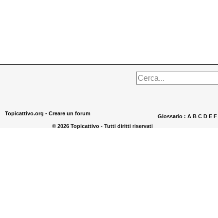
Topicattivo.org -
Creare un forum
Glossario :
A
B
C
D
E
© 2026 Topicattivo - Tutti diritti riservati