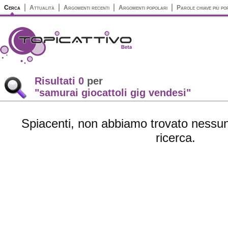
Cerca
Attualità
Argomenti recenti
Argomenti popolari
Parole chiave più po
Risultati 0
per
"samurai giocattoli gig vendesi"
Spiacenti, non abbiamo trovato nessun 
ricerca.